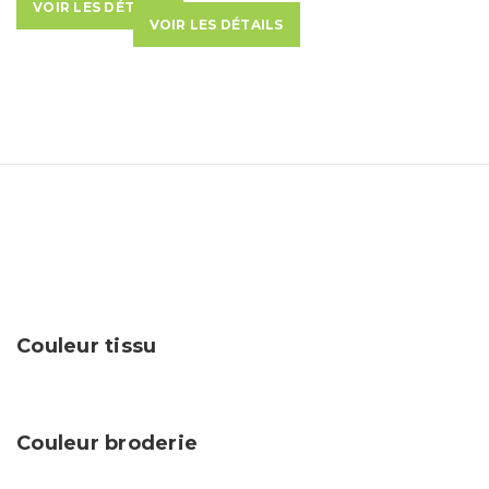
t
VOIR LES DÉTAILS
VOIR LES DÉTAILS
i
o
n
Couleur tissu
Couleur broderie