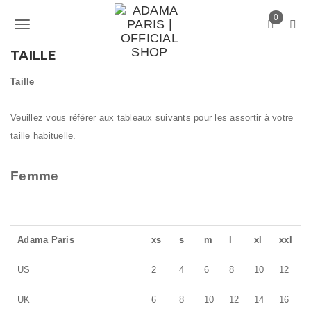
S
0
k
T
i
p
TAILLE
o
t
g
Taille
o
m
g
a
Veuillez vous référer aux tableaux suivants pour les assortir à votre
l
i
taille habituelle.
n
e
c
n
Femme
o
n
a
t
v
e
n
Adama Paris
xs
s
m
l
xl
xxl
i
t
g
US
2
4
6
8
10
12
a
UK
6
8
10
12
14
16