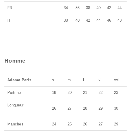
t
FR
34
36
38
40
42
44
i
IT
38
40
42
44
46
48
o
n
Homme
Adama Paris
s
m
l
xl
xxl
Poitrine
19
20
21
22
23
Longueur
26
27
28
29
30
Manches
24
25
26
27
29