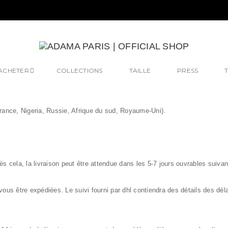
ACHETER
COLLECTIONS
TAILLE
PRESS
France, Nigeria, Russie, Afrique du sud, Royaume-Uni).
 cela, la livraison peut être attendue dans les 5-7 jours ouvrables suiva
s être expédiées. Le suivi fourni par dhl contiendra des détails des déla