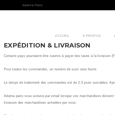
S
Adama Paris
k
i
p
t
o
ACCUEIL
A PROPOS
m
a
EXPÉDITION & LIVRAISON
i
n
Certains pays pourraient être soumis à payer des taxes à la livraison (
c
o
Pour toutes les commandes, un numéro de suivi sera fourni.
n
t
e
Le temps de traitement des commandes est de 2-3 jours ouvrables. Après
n
t
Adama paris vous avisera par email lorsque vos marchandises doivent vou
livraison des marchandises achetées par vous.